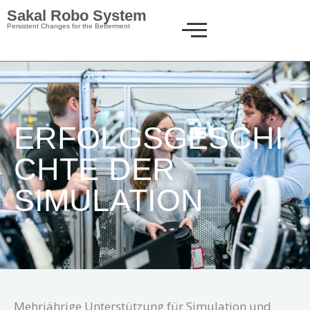
Skip
Sakal Robo System
to
Persistent Changes for the Betterment
content
ERFOLGSGESCHI
CHTE DER
SIMULATION
Mehrjährige Unterstützung für Simulation und